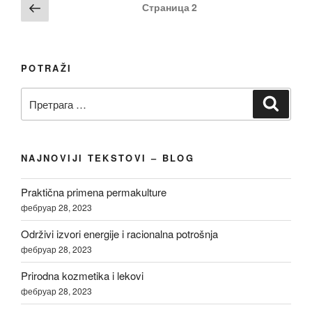
Пагинација
Претходна
Страница
2
страна
чланака
POTRAŽI
Претрага
Претр
за:
NAJNOVIJI TEKSTOVI – BLOG
Praktična primena permakulture
фебруар 28, 2023
Održivi izvori energije i racionalna potrošnja
фебруар 28, 2023
Prirodna kozmetika i lekovi
фебруар 28, 2023