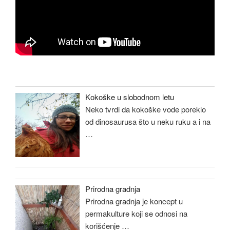
Kokoške u slobodnom letu
Neko tvrdi da kokoške vode poreklo
od dinosaurusa što u neku ruku a i na
…
Prirodna gradnja
Prirodna gradnja je koncept u
permakulture koji se odnosi na
korišćenje
…