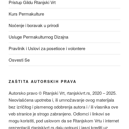
Pristup Gildu Rtanjski Vrt
Kurs Permakulture
Noćenje i boravak u prirodi
Usluge Permakulturnog Dizajna
Pravilnik i Uslovi za posetioce i volontere
Osvesti Se
ZAŠTITA AUTORSKIH PRAVA
Autorsko pravo © Rtanjski Vrt, rtanjskivrt.rs, 2020 – 2025.
Neovlašćena upotreba i, ili umnožavanje ovog materijala
bez izričitog i pismenog odobrenja autora i / ili vlasnika ove
veb stranice je strogo zabranjeno. Odlomci i linkovi se
mogu koristiti, pod uslovom da se Rtanjskom Vrtu i internet
prezentaciji rtanjskivrt.rs daju potpuni i jasni krediti uz