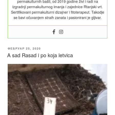
permakulturnih bašti, od 2019 godine živi i radi na
izgradnji permakulturnog imanja i zajednice Rtanjski vrt.
Sertifikovani permakulturni dizajner i fitoterapeut. Takodje
se bavi očuvanjem straih zanata i pasionirani je gljivar.
ОБЈАВЉЕНО
ФЕБРУАР 25, 2020
A sad Rasad i po koja letvica