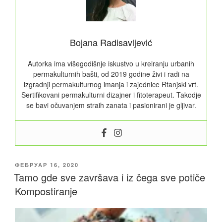
Bojana Radisavljević
Autorka ima višegodišnje iskustvo u kreiranju urbanih
permakulturnih bašti, od 2019 godine živi i radi na
izgradnji permakulturnog imanja i zajednice Rtanjski vrt.
Sertifikovani permakulturni dizajner i fitoterapeut. Takodje
se bavi očuvanjem straih zanata i pasionirani je gljivar.
ОБЈАВЉЕНО
ФЕБРУАР 16, 2020
Tamo gde sve završava i iz čega sve potiče
Kompostiranje