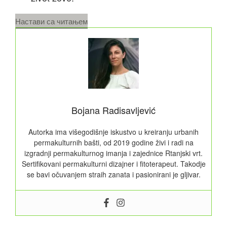
„Permakulturni
Настави са читањем
princip
života“
Bojana Radisavljević
Autorka ima višegodišnje iskustvo u kreiranju urbanih
permakulturnih bašti, od 2019 godine živi i radi na
izgradnji permakulturnog imanja i zajednice Rtanjski vrt.
Sertifikovani permakulturni dizajner i fitoterapeut. Takodje
se bavi očuvanjem straih zanata i pasionirani je gljivar.