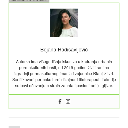
gde
sve
završava
i
iz
čega
sve
Bojana Radisavljević
potiče
Kompostiranje“
Autorka ima višegodišnje iskustvo u kreiranju urbanih
permakulturnih bašti, od 2019 godine živi i radi na
izgradnji permakulturnog imanja i zajednice Rtanjski vrt.
Sertifikovani permakulturni dizajner i fitoterapeut. Takodje
se bavi očuvanjem straih zanata i pasionirani je gljivar.