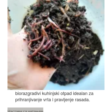
biorazgradivi kuhinjski otpad idealan za
prihranjivanje vrta i pravljenje rasada.
„Tamo
Настави са читањем