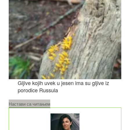
Gljive kojih uvek u jesen ima su gljive iz
porodice Russula
„Jesenje
Настави са читањем
gljive
na
imanju“