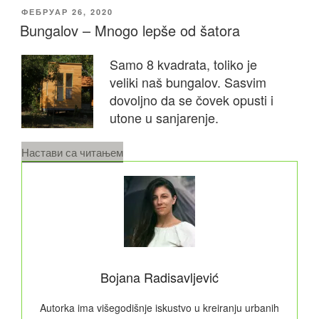
ОБЈАВЉЕНО
ФЕБРУАР 26, 2020
Bungalov – Mnogo lepše od šatora
Samo 8 kvadrata, toliko je
veliki naš bungalov. Sasvim
dovoljno da se čovek opusti i
utone u sanjarenje.
„Bungalov
Настави са читањем
–
Mnogo
lepše
od
šatora“
Bojana Radisavljević
Autorka ima višegodišnje iskustvo u kreiranju urbanih