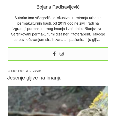
Bojana Radisavljević
Autorka ima višegodišnje iskustvo u kreiranju urbanih
permakulturnih bašti, od 2019 godine živi i radi na
izgradnji permakulturnog imanja i zajednice Rtanjski vrt.
Sertifikovani permakulturni dizajner i fitoterapeut. Takodje
se bavi očuvanjem straih zanata i pasionirani je gljivar.
ОБЈАВЉЕНО
ФЕБРУАР 21, 2020
Jesenje gljive na imanju