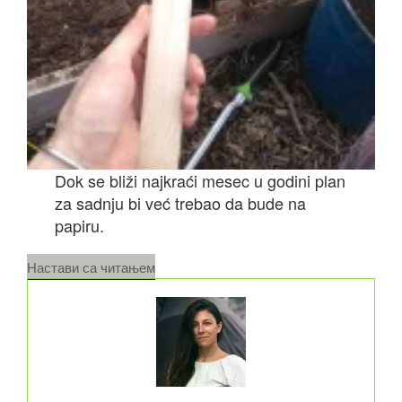
Dok se bliži najkraći mesec u godini plan
za sadnju bi već trebao da bude na
papiru.
„A
Настави са читањем
sad
Rasad
i
po
koja
letvica“