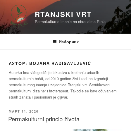
Скочи
на
RTANJSKI VRT
садржај
Permakulturno imanje na obroncima Rtnja
Изборник
АУТОР:
BOJANA RADISAVLJEVIĆ
Autorka ima višegodišnje iskustvo u kreiranju urbanih
permakulturnih bašti, od 2019 godine živi i radi na izgradnji
permakulturnog imanja i zajednice Rtanjski vrt. Sertifikovani
permakulturni dizajner i fitoterapeut. Takodje se bavi očuvanjem
straih zanata i pasionirani je gljivar.
ОБЈАВЉЕНО
МАРТ 11, 2020
Permakulturni princip života