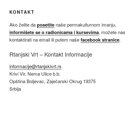
KONTAKT
Ako želite da
posetite
naše permakulturnom imanju,
informišete se o radionicama i kursevima
, možete nas
kontaktirati na email ili putem naše
facebook stranice
.
Rtanjski Vrt – Kontakt Informacije
informacije@rtanjskivrt.rs
Krivi Vir, Nema Ulice b.b.
Opština Boljevac
,
Zaječarski Okrug
19375
Srbija