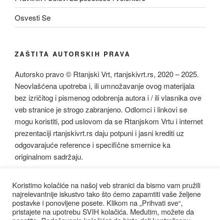
Osvesti Se
ZAŠTITA AUTORSKIH PRAVA
Autorsko pravo © Rtanjski Vrt, rtanjskivrt.rs, 2020 – 2025.
Neovlašćena upotreba i, ili umnožavanje ovog materijala
bez izričitog i pismenog odobrenja autora i / ili vlasnika ove
veb stranice je strogo zabranjeno. Odlomci i linkovi se
mogu koristiti, pod uslovom da se Rtanjskom Vrtu i internet
prezentaciji rtanjskivrt.rs daju potpuni i jasni krediti uz
odgovarajuće reference i specifične smernice ka
originalnom sadržaju.
Koristimo kolačiće na našoj veb stranici da bismo vam pružili
najrelevantnije iskustvo tako što ćemo zapamtiti vaše željene
postavke i ponovljene posete. Klikom na „Prihvati sve“,
pristajete na upotrebu SVIH kolačića. Međutim, možete da
Facebook
Instagram
youtube
Email