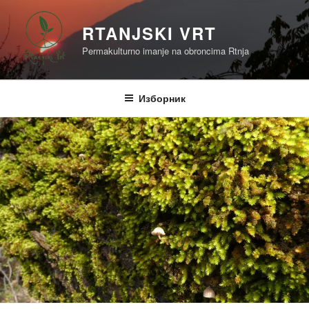
Скочи
на
RTANJSKI VRT
садржај
Permakulturno imanje na obroncima Rtnja
Изборник