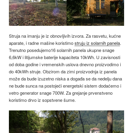
Struja na imanju je iz obnovljivih izvora. Za rasvetu, kućne
aparate, i radne mašine koristimo
struju iz solarnih panela
.
Trenutno posedujemo16 solarnih panela ukupne snage
6,6kW i litijumske baterije kapaciteta 10kWh. U zavisnosti
od doba godine i vremenskih uslova dnevno proizvodimo i
do 40kWh struje. Obzirom da zimi proizvodnja iz panela
može da bude izuzetno niska a događa se da nedelju dana
ne bude sunca na postojeći energetski sistem dodaćemo i
vetro generator snage 700W. Za grejanje prvenstveno
koristimo drvo iz sopstvene šume.