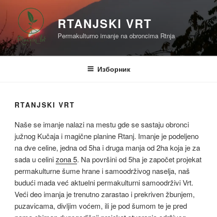
Скочи
на
RTANJSKI VRT
садржај
Permakulturno imanje na obroncima Rtnja
Изборник
RTANJSKI VRT
Naše se imanje nalazi na mestu gde se sastaju obronci
južnog Kučaja i magične planine Rtanj. Imanje je podeljeno
na dve celine, jedna od 5ha i druga manja od 2ha koja je za
sada u celini
zona 5
. Na površini od 5ha je započet projekat
permakulturne šume hrane i samoodrživog naselja, naš
budući mada već aktuelni permakulturni samoodrživi Vrt.
Veći deo imanja je trenutno zarastao i prekriven žbunjem,
puzavicama, divljim voćem, ili je pod šumom te je pred