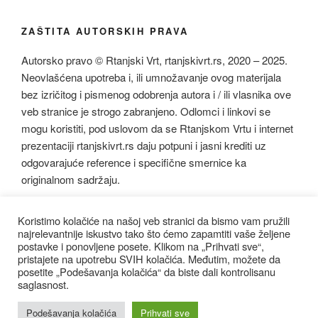
ZAŠTITA AUTORSKIH PRAVA
Autorsko pravo © Rtanjski Vrt, rtanjskivrt.rs, 2020 – 2025.
Neovlašćena upotreba i, ili umnožavanje ovog materijala
bez izričitog i pismenog odobrenja autora i / ili vlasnika ove
veb stranice je strogo zabranjeno. Odlomci i linkovi se
mogu koristiti, pod uslovom da se Rtanjskom Vrtu i internet
prezentaciji rtanjskivrt.rs daju potpuni i jasni krediti uz
odgovarajuće reference i specifične smernice ka
originalnom sadržaju.
Koristimo kolačiće na našoj veb stranici da bismo vam pružili
najrelevantnije iskustvo tako što ćemo zapamtiti vaše željene
postavke i ponovljene posete. Klikom na „Prihvati sve“,
pristajete na upotrebu SVIH kolačića. Međutim, možete da
Facebook
Instagram
youtube
Email
posetite „Podešavanja kolačića“ da biste dali kontrolisanu
saglasnost.
Politika Privatnosti
Са поносом покреће WordPress
Podešavanja kolačića
Prihvati sve