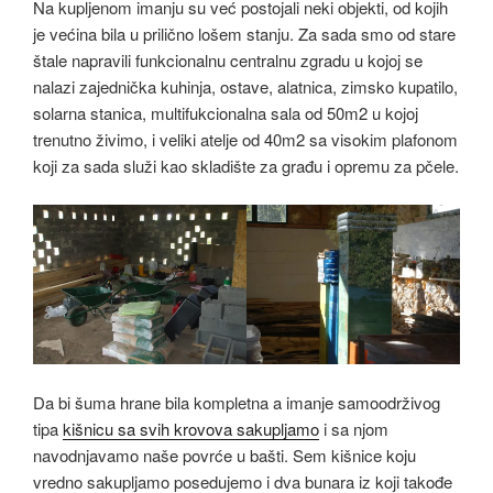
Na kupljenom imanju su već postojali neki objekti, od kojih
je većina bila u prilično lošem stanju. Za sada smo od stare
štale napravili funkcionalnu centralnu zgradu u kojoj se
nalazi zajednička kuhinja, ostave, alatnica, zimsko kupatilo,
solarna stanica, multifukcionalna sala od 50m2 u kojoj
trenutno živimo, i veliki atelje od 40m2 sa visokim plafonom
koji za sada služi kao skladište za građu i opremu za pčele.
Da bi šuma hrane bila kompletna a imanje samoodrživog
tipa
kišnicu sa svih krovova sakupljamo
i sa njom
navodnjavamo naše povrće u bašti. Sem kišnice koju
vredno sakupljamo posedujemo i dva bunara iz koji takođe