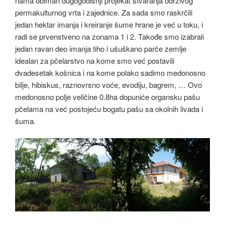
nama obiman dugogodišnji projekat stvaranja održivog
permakulturnog vrta i zajednice. Za sada smo raskrčili
jedan hektar imanja i kreiranje šume hrane je već u toku, i
radi se prvenstveno na zonama 1 i 2. Takođe smo izabrali
jedan ravan deo imanja tiho i ušuškano parče zemlje
idealan za pčelarstvo na kome smo već postavili
dvadesetak košnica i na kome polako sadimo medonosno
bilje, hibiskus, raznovrsno voće, evodiju, bagrem, … Ovo
medonosno polje veličine 0.8ha dopuniće organsku pašu
pčelama na već postojeću bogatu pašu sa okolnih livada i
šuma.