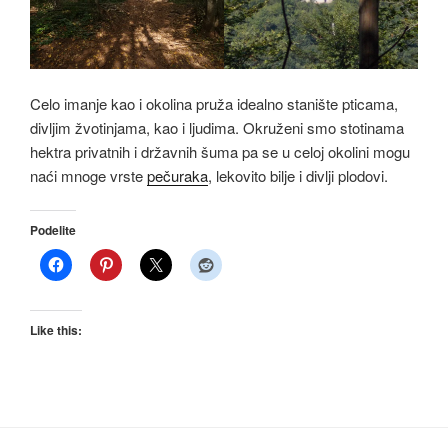
Celo imanje kao i okolina pruža idealno stanište pticama,
divljim žvotinjama, kao i ljudima. Okruženi smo stotinama
hektra privatnih i državnih šuma pa se u celoj okolini mogu
naći mnoge vrste
pečuraka
, lekovito bilje i divlji plodovi.
Podelite
Like this: