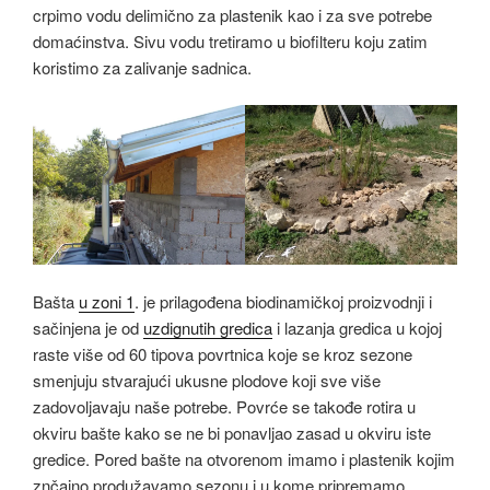
crpimo vodu delimično za plastenik kao i za sve potrebe
domaćinstva. Sivu vodu tretiramo u biofilteru koju zatim
koristimo za zalivanje sadnica.
Bašta
u zoni 1
. je prilagođena biodinamičkoj proizvodnji i
sačinjena je od
uzdignutih gredica
i lazanja gredica u kojoj
raste više od 60 tipova povrtnica koje se kroz sezone
smenjuju stvarajući ukusne plodove koji sve više
zadovoljavaju naše potrebe. Povrće se takođe rotira u
okviru bašte kako se ne bi ponavljao zasad u okviru iste
gredice. Pored bašte na otvorenom imamo i plastenik kojim
znčajno produžavamo sezonu i u kome pripremamo