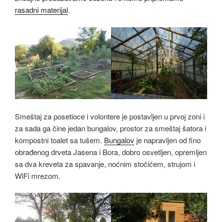
rasadni materijal
.
Smeštaj za posetioce i volontere je postavljen u prvoj zoni i
za sada ga čine jedan bungalov, prostor za smeštaj šatora i
kompostni toalet sa tušem.
Bungalov
je napravljen od fino
obrađenog drveta Jasena i Bora, dobro osvetljen, opremljen
sa dva kreveta za spavanje, noćnim stočićem, strujom i
WiFi mrezom.