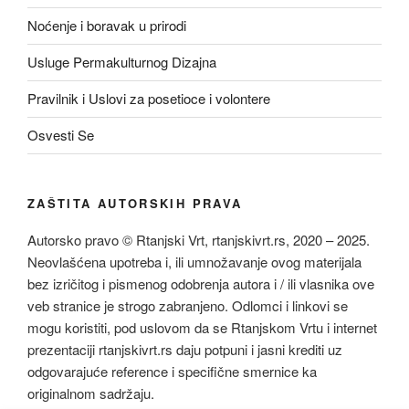
Noćenje i boravak u prirodi
Usluge Permakulturnog Dizajna
Pravilnik i Uslovi za posetioce i volontere
Osvesti Se
ZAŠTITA AUTORSKIH PRAVA
Autorsko pravo © Rtanjski Vrt, rtanjskivrt.rs, 2020 – 2025.
Neovlašćena upotreba i, ili umnožavanje ovog materijala
bez izričitog i pismenog odobrenja autora i / ili vlasnika ove
veb stranice je strogo zabranjeno. Odlomci i linkovi se
mogu koristiti, pod uslovom da se Rtanjskom Vrtu i internet
prezentaciji rtanjskivrt.rs daju potpuni i jasni krediti uz
odgovarajuće reference i specifične smernice ka
originalnom sadržaju.