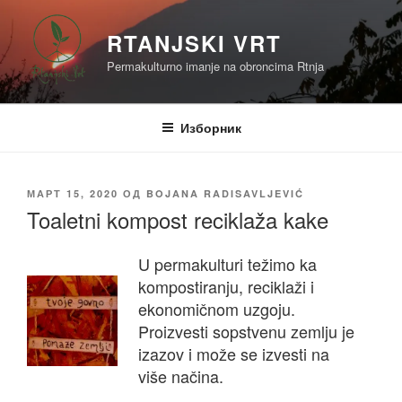
Скочи
на
RTANJSKI VRT
садржај
Permakulturno imanje na obroncima Rtnja
Изборник
ОБЈАВЉЕНО
МАРТ 15, 2020
ОД
BOJANA RADISAVLJEVIĆ
Toaletni kompost reciklaža kake
U permakulturi težimo ka
kompostiranju, reciklaži i
ekonomičnom uzgoju.
Proizvesti sopstvenu zemlju je
izazov i može se izvesti na
više načina.