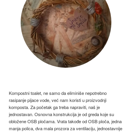
Kompostni toalet, ne samo da eliminiše nepotrebno
rasipanje pijace vode, već nam koristi u proizvodnji
komposta. Za početak ga treba napraviti, naš je
jednostavan. Osnovna konstrukcija je od greda koje su
obložene OSB pločama. Vrata takođe od OSB ploča, jedna
manja polica, dva mala prozora za ventilaciju, jednostavnije