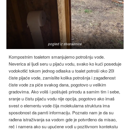
pogled iz stvaraonice
Kompostnim toaletom smanjujemo potrošnju vode.
Neverica al ljudi seru u pijaću vodu, svako ko kući poseduje
vodokotlić tokom jednog odlaska u toalet potroši oko 20l
čiste pijaće vode, zamislite kolika potrošnja i zagađenost
čiste vode za piće svakog dana, pogotovo u velikim
gradovima. Ako voliš i poštuješ prirodu a samim tim i sebe,
sranje u čistu pijaću vodu nije opcija, pogotovo ako imaš
svest o elementu vode čija molekularna struktura ima
sposobnost da pamti informaciju. Poznato nam je da su
rađena istraživanja sa vodom gde je potvrđeno da misao,
reč i namera ako su upućene vodi u pozitivnom kontekstu