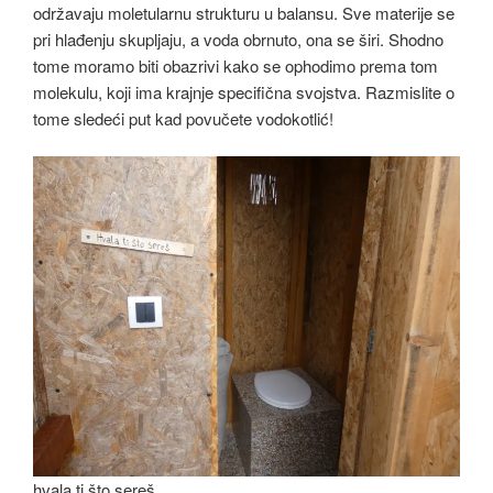
održavaju moletularnu strukturu u balansu. Sve materije se
pri hlađenju skupljaju, a voda obrnuto, ona se širi. Shodno
tome moramo biti obazrivi kako se ophodimo prema tom
molekulu, koji ima krajnje specifična svojstva. Razmislite o
tome sledeći put kad povučete vodokotlić!
hvala ti što sereš…