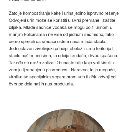
Zato je kompostiranje kake i urina jedino ispravno rešenje
Odvojeni urin može se koristiti u svrsi prehrane i zaštite
biljaka. Mlade sadnice voćaka se mogu politi urinom u
manjim količinama i ne više od jednom sedmično, tako
čemo sprečiti da srndaći oštete naša mlada stabla.
Jednostavan životinjski prinćip, obeležili smo teritoriju tj
stablo našim mirisima, to odbija srndaća, drvće spašeno.
Takođe se može zalivati žbunasto bilje koje voli kiseliju
zemlju tj smanjenu ph vrednost. Naravno, to je moguće,
ukoliko se specijalnim separatorom urin fizički odvoji od
čvrstog dela naših nus-produkata.