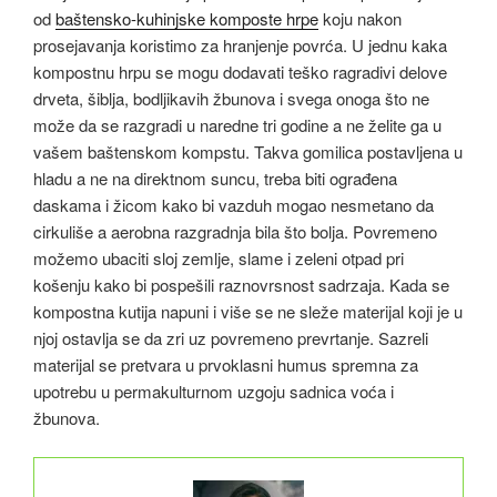
od
baštensko-kuhinjske komposte hrpe
koju nakon
prosejavanja koristimo za hranjenje povrća. U jednu kaka
kompostnu hrpu se mogu dodavati teško ragradivi delove
drveta, šiblja, bodljikavih žbunova i svega onoga što ne
može da se razgradi u naredne tri godine a ne želite ga u
vašem baštenskom kompstu. Takva gomilica postavljena u
hladu a ne na direktnom suncu, treba biti ograđena
daskama i žicom kako bi vazduh mogao nesmetano da
cirkuliše a aerobna razgradnja bila što bolja. Povremeno
možemo ubaciti sloj zemlje, slame i zeleni otpad pri
košenju kako bi pospešili raznovrsnost sadrzaja. Kada se
kompostna kutija napuni i više se ne sleže materijal koji je u
njoj ostavlja se da zri uz povremeno prevrtanje. Sazreli
materijal se pretvara u prvoklasni humus spremna za
upotrebu u permakulturnom uzgoju sadnica voća i
žbunova.