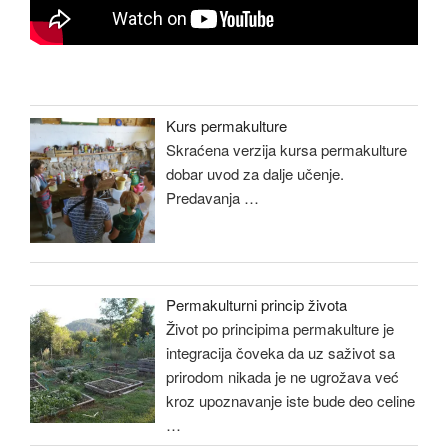
Kurs permakulture
Skraćena verzija kursa permakulture
dobar uvod za dalje učenje.
Predavanja
…
Permakulturni princip života
Život po principima permakulture je
integracija čoveka da uz saživot sa
prirodom nikada je ne ugrožava već
kroz upoznavanje iste bude deo celine
…