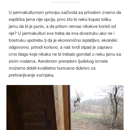
U permakulturnom principu saživota sa prirodom znamo da
septička jama nije opcija, prvo što bi neko kopao toliku
jamu da bi je punio, a da pritom nemao nikakve koristi od
nje? U permakulturi sve treba da ima dvostruku ako ne i
trostruku upotrebu tj da je ekonomično isplatljivo, ekološki
odgovorno, prirodi korisno, a naš tvrdi otpad je zapravo
crno blago koje nikako ne bi trebalo gomilati u neku jamu sa
sivim vodama. Aerobnom preradom ljudskog izmeta
možemo dobiti kvalitetno humusno đubrivo za
prehranjivanje voćnjaka.