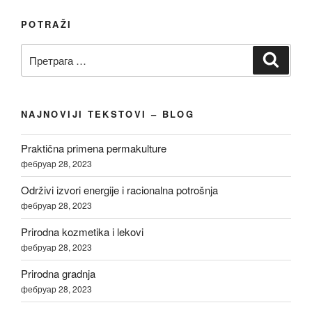
POTRAŽI
Претрага
Претр
за:
NAJNOVIJI TEKSTOVI – BLOG
Praktična primena permakulture
фебруар 28, 2023
Održivi izvori energije i racionalna potrošnja
фебруар 28, 2023
Prirodna kozmetika i lekovi
фебруар 28, 2023
Prirodna gradnja
фебруар 28, 2023