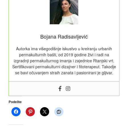
Bojana Radisavljević
Autorka ima višegodišnje iskustvo u kreiranju urbanih
permakulturnih bašti, od 2019 godine živi i radi na
izgradnji permakulturnog imanja i zajednice Rtanjski vrt.
Sertifikovani permakulturni dizajner i fitoterapeut. Takodje
se bavi očuvanjem straih zanata i pasionirani je gljivar.
Podelite