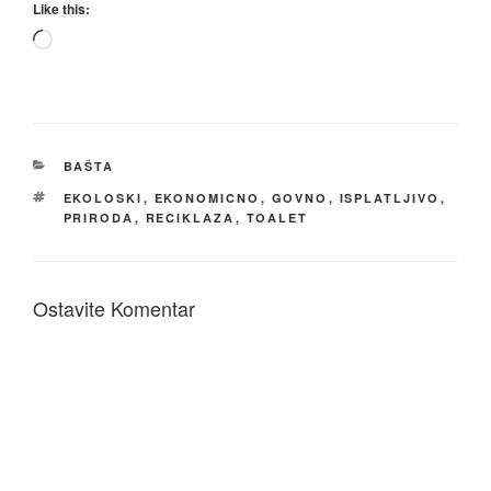
Like this:
Loading…
КАТЕГОРИЈЕ
BAŠTA
ОЗНАКЕ
EKOLOSKI
,
EKONOMICNO
,
GOVNO
,
ISPLATLJIVO
,
PRIRODA
,
RECIKLAZA
,
TOALET
Ostavite Komentar