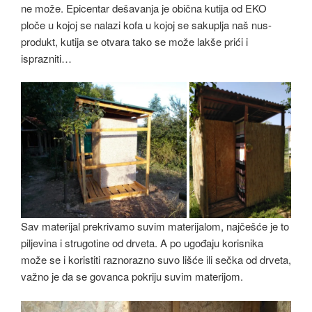
ne može. Epicentar dešavanja je obična kutija od EKO
ploče u kojoj se nalazi kofa u kojoj se sakuplja naš nus-
produkt, kutija se otvara tako se može lakše prići i
isprazniti…
Sav materijal prekrivamo suvim materijalom, najčešće je to
piljevina i strugotine od drveta. A po ugođaju korisnika
može se i koristiti raznorazno suvo lišće ili sečka od drveta,
važno je da se govanca pokriju suvim materijom.