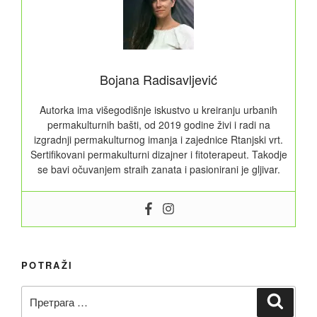
i
po
koja
letvica“
Bojana Radisavljević
Autorka ima višegodišnje iskustvo u kreiranju urbanih
permakulturnih bašti, od 2019 godine živi i radi na
izgradnji permakulturnog imanja i zajednice Rtanjski vrt.
Sertifikovani permakulturni dizajner i fitoterapeut. Takodje
se bavi očuvanjem straih zanata i pasionirani je gljivar.
POTRAŽI
Претрага
Претр
за: