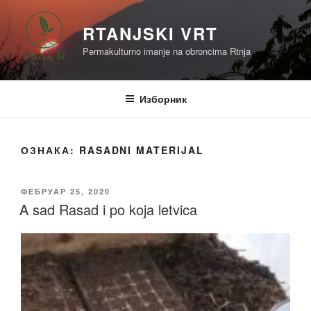
Скочи
на
RTANJSKI VRT
садржај
Permakulturno imanje na obroncima Rtnja
Изборник
ОЗНАКА:
RASADNI MATERIJAL
ОБЈАВЉЕНО
ФЕБРУАР 25, 2020
A sad Rasad i po koja letvica