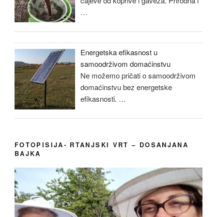
čajeve od koprive i gaveza. Prirodna i
…
Energetska efikasnost u
samoodrživom domaćinstvu
Ne možemo pričati o samoodrživom
domaćinstvu bez energetske
efikasnosti.
…
FOTOPISIJA- RTANJSKI VRT – DOSANJANA
BAJKA