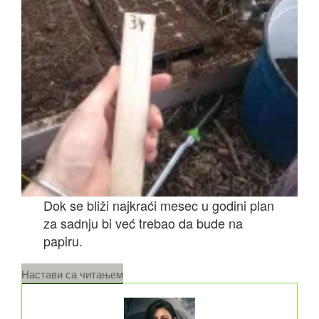
Dok se bliži najkraći mesec u godini plan
za sadnju bi već trebao da bude na
papiru.
„A
Настави са читањем
sad
Rasad