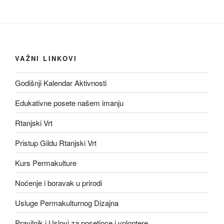
VAŽNI LINKOVI
Godišnji Kalendar Aktivnosti
Edukativne posete našem imanju
Rtanjski Vrt
Pristup Gildu Rtanjski Vrt
Kurs Permakulture
Noćenje i boravak u prirodi
Usluge Permakulturnog Dizajna
Pravilnik i Uslovi za posetioce i volontere