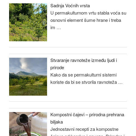
Sadnja Voćnih vrsta
U permakulturnom vrtu stabla voća su
osnovni element šume hrane i treba
im
…
Stvaranje ravnoteže između ljudi i
prirode
Kako da se permakulturni sistemi
koriste da bi se stvorila ravnoteža
…
Kompostni čajevi – prirodna prehrana
biljaka
Jednostavni recepti za kompostne