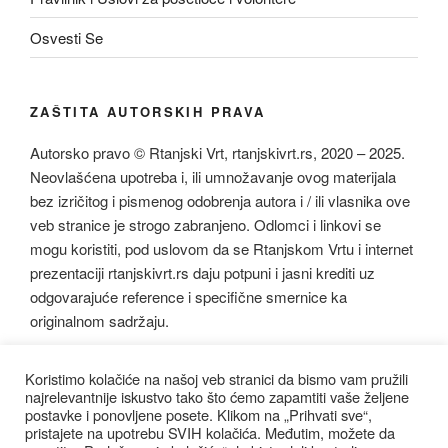
Osvesti Se
ZAŠTITA AUTORSKIH PRAVA
Autorsko pravo © Rtanjski Vrt, rtanjskivrt.rs, 2020 – 2025.
Neovlašćena upotreba i, ili umnožavanje ovog materijala
bez izričitog i pismenog odobrenja autora i / ili vlasnika ove
veb stranice je strogo zabranjeno. Odlomci i linkovi se
mogu koristiti, pod uslovom da se Rtanjskom Vrtu i internet
prezentaciji rtanjskivrt.rs daju potpuni i jasni krediti uz
odgovarajuće reference i specifične smernice ka
originalnom sadržaju.
Koristimo kolačiće na našoj veb stranici da bismo vam pružili
najrelevantnije iskustvo tako što ćemo zapamtiti vaše željene
postavke i ponovljene posete. Klikom na „Prihvati sve“,
pristajete na upotrebu SVIH kolačića. Međutim, možete da
Facebook
Instagram
youtube
Email