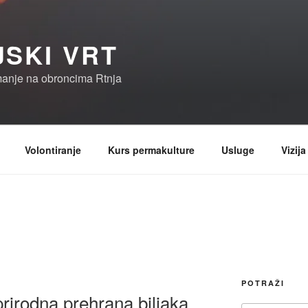
JSKI VRT
manje na obroncima Rtnja
Volontiranje
Kurs permakulture
Usluge
Vizija
POTRAŽI
rirodna prehrana biljaka