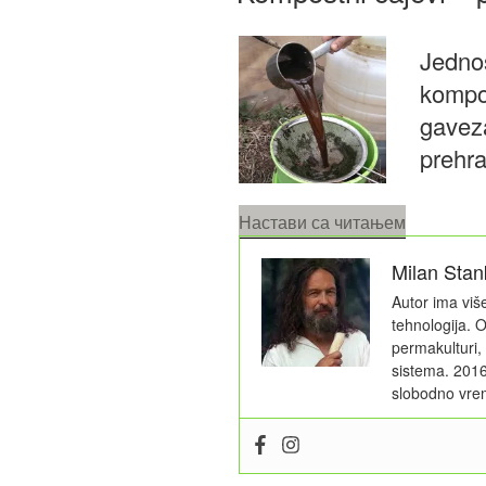
Jednos
kompos
gaveza
prehra
„Kompostn
Настави са читањем
čajevi
Milan Stan
–
prirodna
Autor ima viš
prehrana
tehnologija.
permakulturi,
biljaka“
sistema. 2016
slobodno vrem