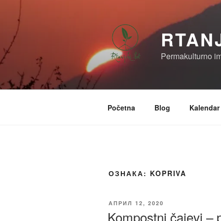
Скочи
на
садржај
RTAN
Permakulturno i
Početna
Blog
Kalendar
ОЗНАКА:
KOPRIVA
ОБЈАВЉЕНО
АПРИЛ 12, 2020
Kompostni čajevi – p