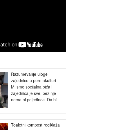
Razumevanje uloge
zajednice u permakulturi
Mi smo socijalna bića i
zajednica je sve, bez nje
nema ni pojedinca. Da bi
…
Toaletni kompost reciklaža