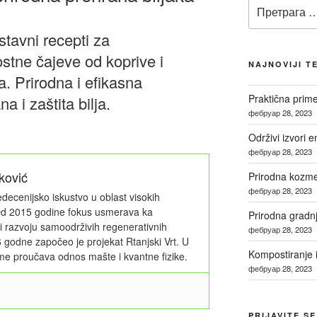
Претрага
за:
tavni recepti za
tne čajeve od koprive i
NAJNOVIJI T
. Prirodna i efikasna
Praktična prim
na i zaštita bilja.
фебруар 28, 2023
Održivi izvori e
i
фебруар 28, 2023
ković
Prirodna kozmet
фебруар 28, 2023
edecenijsko iskustvo u oblast visokih
 Od 2015 godine fokus usmerava ka
Prirodna gradn
 i razvoju samoodrživih regenerativnih
фебруар 28, 2023
 godne započeo je projekat Rtanjski Vrt. U
Kompostiranje i
e proučava odnos mašte i kvantne fizike.
фебруар 28, 2023
PRIJAVITE S