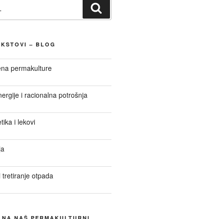
Претражи
EKSTOVI – BLOG
ena permakulture
nergije i racionalna potrošnja
ika i lekovi
ja
 tretiranje otpada
E NA NAŠ PERMAKULTURNI