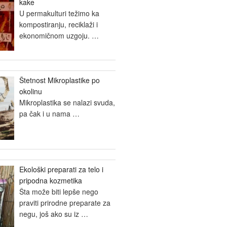
kake
U permakulturi težimo ka
kompostiranju, reciklaži i
ekonomičnom uzgoju.
…
Štetnost Mikroplastike po
okolinu
Mikroplastika se nalazi svuda,
pa čak i u nama
…
Ekološki preparati za telo i
pripodna kozmetika
Šta može biti lepše nego
praviti prirodne preparate za
negu, još ako su iz
…