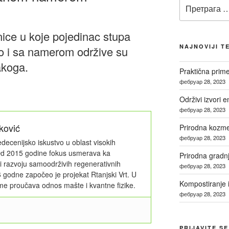
Претрага
за:
ice u koje pojedinac stupa
NAJNOVIJI T
o i sa namerom održive su
akoga.
Praktična prim
фебруар 28, 2023
Održivi izvori e
e
фебруар 28, 2023
ković
Prirodna kozmet
m
фебруар 28, 2023
edecenijsko iskustvo u oblast visokih
 Od 2015 godine fokus usmerava ka
Prirodna gradn
 i razvoju samoodrživih regenerativnih
фебруар 28, 2023
 godne započeo je projekat Rtanjski Vrt. U
Kompostiranje i
e proučava odnos mašte i kvantne fizike.
фебруар 28, 2023
PRIJAVITE S