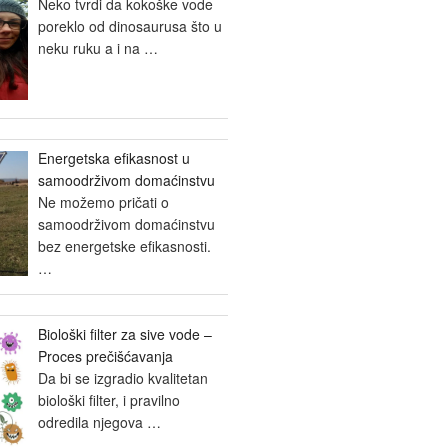
Neko tvrdi da kokoške vode
poreklo od dinosaurusa što u
neku ruku a i na
…
Energetska efikasnost u
samoodrživom domaćinstvu
Ne možemo pričati o
samoodrživom domaćinstvu
bez energetske efikasnosti.
…
Biološki filter za sive vode –
Proces prečišćavanja
Da bi se izgradio kvalitetan
biološki filter, i pravilno
odredila njegova
…