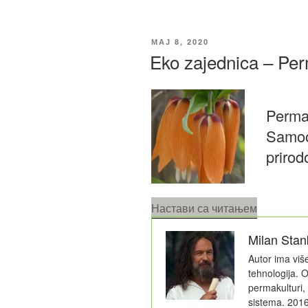
ОБЈАВЉЕНО
МАЈ 8, 2020
Eko zajednica – Per
Perma
Samoo
prirod
„Eko
Настави са читањем
zajednica
Milan Stan
–
Permakult
Autor ima viš
Gild“
tehnologija.
permakulturi,
sistema. 2016