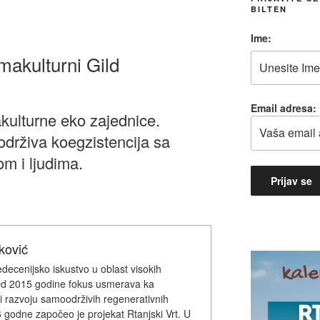
BILTEN
Ime:
makulturni Gild
Email adresa:
kulturne eko zajednice.
drživa koegzistencija sa
om i ljudima.
ković
urni
edecenijsko iskustvo u oblast visokih
 Od 2015 godine fokus usmerava ka
 i razvoju samoodrživih regenerativnih
 godne započeo je projekat Rtanjski Vrt. U