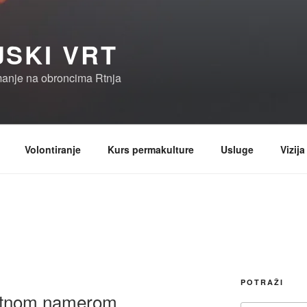
JSKI VRT
manje na obroncima Rtnja
Volontiranje
Kurs permakulture
Usluge
Vizija
POTRAŽI
retnom namerom