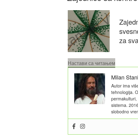
Zajedn
svesn
za sv
„Zajednic
Настави са читањем
sa
Milan Stan
konkretno
namerom“
Autor ima viš
tehnologija.
permakulturi,
sistema. 2016
slobodno vrem