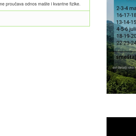
e proučava odnos mašte i kvantne fizike.