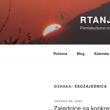
Скочи
на
садржај
RTAN
Permakulturno i
Početna
Blog
Kalendar
ОЗНАКА:
EKOZAJEDNICA
ОБЈАВЉЕНО
ЈАНУАР 30, 2021
Zajednice sa konk