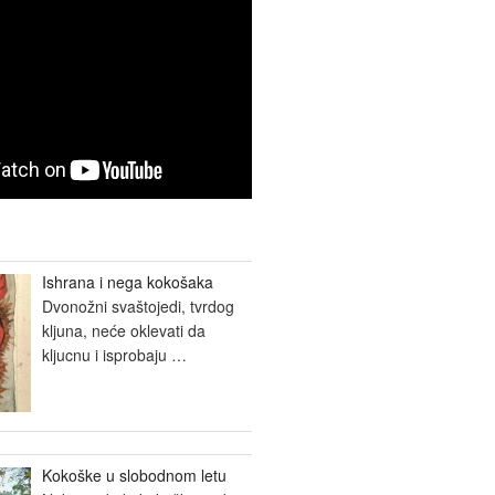
Ishrana i nega kokošaka
Dvonožni svaštojedi, tvrdog
kljuna, neće oklevati da
kljucnu i isprobaju
…
Kokoške u slobodnom letu