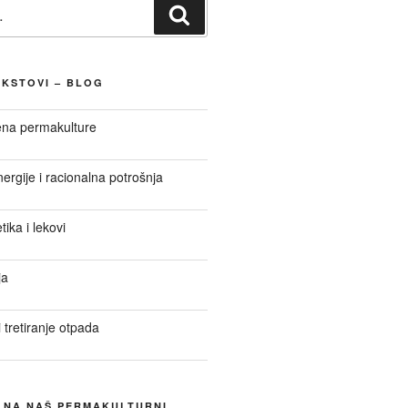
Претражи
EKSTOVI – BLOG
ena permakulture
nergije i racionalna potrošnja
ika i lekovi
ja
 tretiranje otpada
E NA NAŠ PERMAKULTURNI